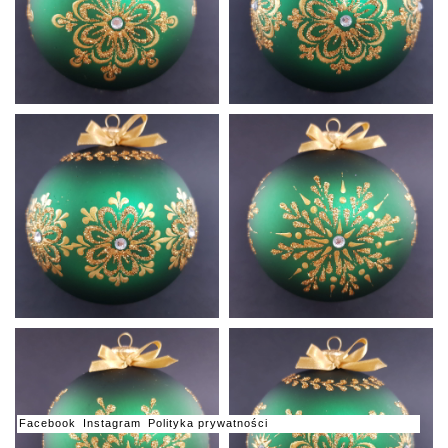
Butelkowa
Butelkowa
Zieleń A2
Zieleń A3
Butelkowa
Butelkowa
Zieleń A4
Zieleń A5
Butelkowa
Butelkowa
Facebook
Instagram
Polityka prywatności