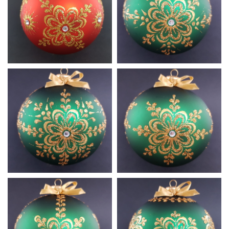
Czerwień
Czerwień
A7
A8
Satynowa
Czerwień
Butelkowa
A9
Zieleń A1