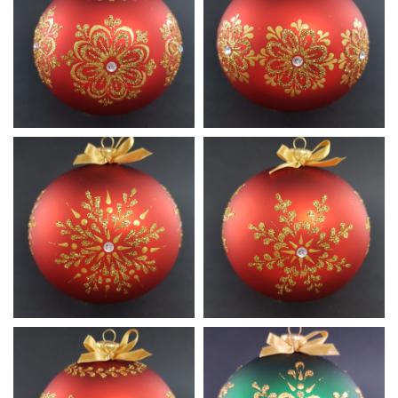
Czerwień
Czerwień
A3
A4
Satynowa
Satynowa
Czerwień
Czerwień
A5
A6
Satynowa
Satynowa