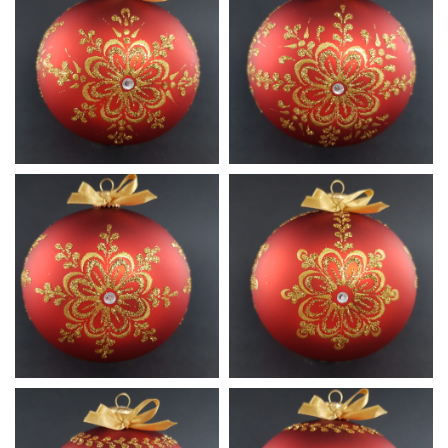
Ludowa
Ludowa
A17
A18
Satynowa
Satynowa
Czerwień
Czerwień
A1
A2
Satynowa
Satynowa